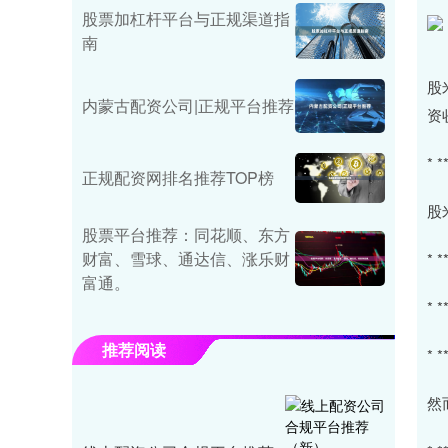
股票加杠杆平台与正规渠道指
南
股
内蒙古配资公司|正规平台推荐
资
*
正规配资网排名推荐TOP榜
股
股票平台推荐：同花顺、东方
财富、雪球、通达信、涨乐财
*
富通。
*
推荐阅读
*
然