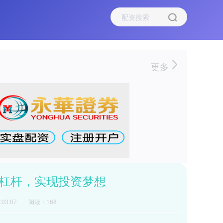
更多
富杠杆，实现投资梦想
03:07
阅读：168