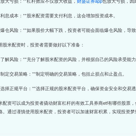
 **放大亏损：**杠杆效应不仅放大收益，
财盛证券app
也放大亏损，因
 **利息成本：**股米配资需要支付利息，这会增加投资成本。
 **爆仓风险：**如果股价大幅下跌，投资者可能会面临爆仓风险，导
用股米配资时，投资者需要做好以下准备：
 **了解风险：**充分了解股米配资的风险，并根据自己的风险承受能
 **制定交易策略：**制定明确的交易策略，包括止损点和止盈点。
 **选择正规平台：**选择正规的股米配资平台，确保资金安全和交易
米配资可以成为投资者撬动财富杠杆的有效工具券商etf有哪些股票
略。通过谨慎使用股米配资，投资者可以加速财富积累，实现投资梦