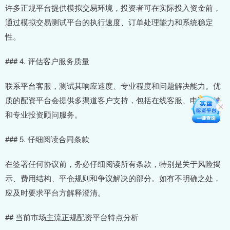
许多正规平台提供模拟交易环境，投资者可在实际投入资金前，
通过模拟交易测试平台的执行速度、订单处理能力和系统稳定
性。
### 4. 评估客户服务质量
联系平台客服，测试其响应速度、专业程度和问题解决能力。优
质的配资平台会提供多渠道客户支持，包括在线客服、电话支持
和专业投资顾问服务。
### 5. 仔细阅读合同条款
在签署任何协议前，务必仔细阅读所有条款，特别是关于风险揭
示、费用结构、平仓规则和争议解决的部分。如有不明确之处，
应及时要求平台方解释澄清。
## 当前市场主流正规配资平台特点分析