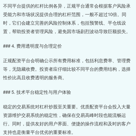
不同平台提供的杠杆比例各异，正规平台通常会根据客户风险承
受能力和市场状况提供合理的杠杆范围，一般不超过10倍。同
时，它们会建立完善的风险控制体系，包括预警线、平仓线设
置，帮助投资者管理风险，避免因市场剧烈波动导致巨额损失。
### 4. 费用透明度与合理定价
正规配资平台会明确公示所有费用标准，包括利息费率、管理费
等，无隐藏收费。投资者应仔细比较不同平台的费用结构，选择
性价比高且收费透明的服务商。
### 5. 技术平台稳定性与用户体验
稳定的交易系统对杠杆炒股至关重要。优质配资平台会投入大量
资源维护交易系统的稳定性，确保在交易高峰时段也能流畅运
行。同时，提供友好的用户界面、便捷的操作流程和及时的客户
支持也是衡量平台优劣的重要标准。