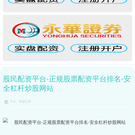
股民配资平台-正规股票配资平台排名-安
全杠杆炒股网站
平台：财盛证券