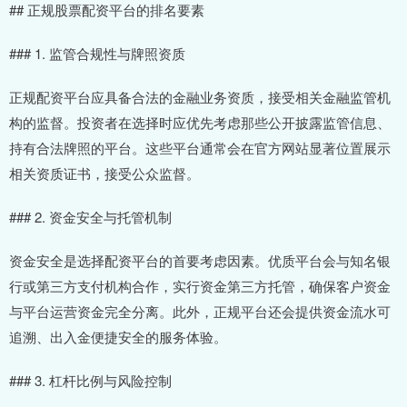
## 正规股票配资平台的排名要素
### 1. 监管合规性与牌照资质
正规配资平台应具备合法的金融业务资质，接受相关金融监管机
构的监督。投资者在选择时应优先考虑那些公开披露监管信息、
持有合法牌照的平台。这些平台通常会在官方网站显著位置展示
相关资质证书，接受公众监督。
### 2. 资金安全与托管机制
资金安全是选择配资平台的首要考虑因素。优质平台会与知名银
行或第三方支付机构合作，实行资金第三方托管，确保客户资金
与平台运营资金完全分离。此外，正规平台还会提供资金流水可
追溯、出入金便捷安全的服务体验。
### 3. 杠杆比例与风险控制