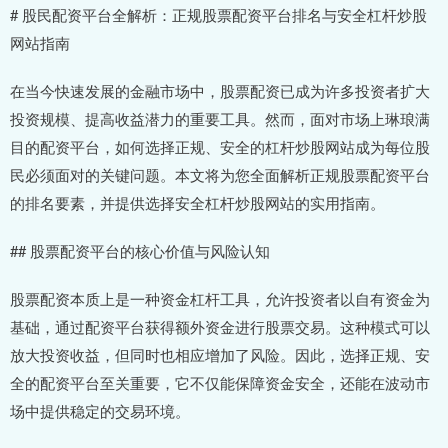
# 股民配资平台全解析：正规股票配资平台排名与安全杠杆炒股
网站指南
在当今快速发展的金融市场中，股票配资已成为许多投资者扩大
投资规模、提高收益潜力的重要工具。然而，面对市场上琳琅满
目的配资平台，如何选择正规、安全的杠杆炒股网站成为每位股
民必须面对的关键问题。本文将为您全面解析正规股票配资平台
的排名要素，并提供选择安全杠杆炒股网站的实用指南。
## 股票配资平台的核心价值与风险认知
股票配资本质上是一种资金杠杆工具，允许投资者以自有资金为
基础，通过配资平台获得额外资金进行股票交易。这种模式可以
放大投资收益，但同时也相应增加了风险。因此，选择正规、安
全的配资平台至关重要，它不仅能保障资金安全，还能在波动市
场中提供稳定的交易环境。