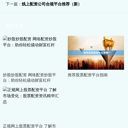
下一篇：
线上配资公司合规平台推荐（新）
相关文章
炒股炒股配资 网络配资炒股平
推荐股票配资平台指南
台：助你轻松撬动财富杠杆
正规网上股票配资平台 了解市