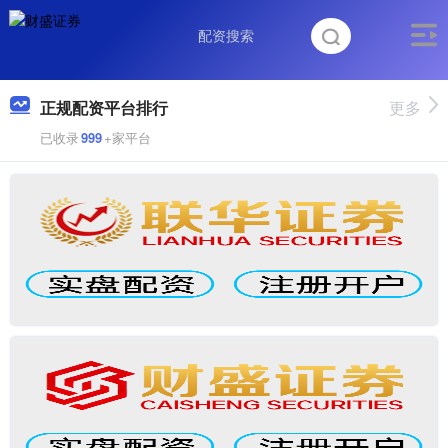
正规配资平台排行
更多
已收录
999
+家平台