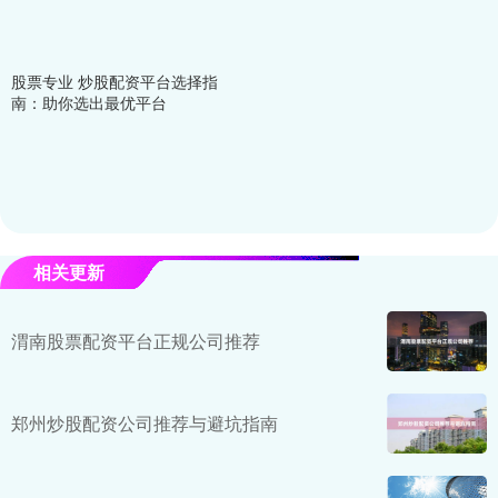
股票专业 炒股配资平台选择指
南：助你选出最优平台
相关更新
渭南股票配资平台正规公司推荐
郑州炒股配资公司推荐与避坑指南