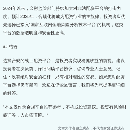
2024年以来，金融监管部门持续加大对非法配资平台的打击力
度。预计2025年，合规化将成为配资行业的主旋律。投资者应优
先选择已接入“国家互联网金融风险分析技术平台”的机构，这类
平台的数据透明度和安全性更高。
## 结语
选择合规的线上配资平台，是投资者实现稳健收益的前提。建议
投资者在决策前，仔细阅读平台协议，咨询专业人士意见。记
住：没有绝对安全的杠杆，只有相对理性的交易。如果您对配资
平台选择仍有疑问，欢迎在评论区留言，我们将为您提供更详细
的解答。
*本文仅作为合规平台推荐参考，不构成投资建议。投资有风险财
盛证券，入市需谨慎。*
文章为作者独立观点，不代表财盛证券观点