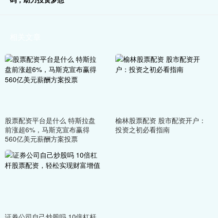
相关文章
股票配资平台是什么 特斯拉盘
榆林股票配资 股市配资开户：
前涨超6%，马斯克宣布赢得
投资之初必看指南
560亿美元薪酬方案投票
证券公司自己炒股吗 10倍杠杆