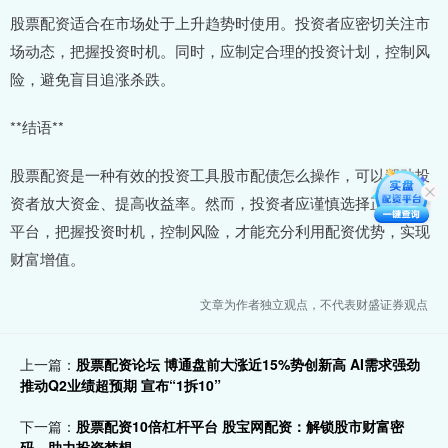
股票配资适合在市场处于上升趋势时使用。投资者应密切关注市
场动态，把握投资时机。同时，应制定合理的投资计划，控制风
险，避免盲目追涨杀跌。
**结语**
股票配资是一种有效的投资工具股市配债怎么操作，可以帮助投
资者放大资金、提高收益率。然而，投资者应谨慎选择正规配资
平台，把握投资时机，控制风险，才能充分利用配资优势，实现
财富增值。
文章为作者独立观点，不代表财盛证券观点
上一篇：
股票配资论坛 博通盘前大涨近15%势创新高 AI需求强劲
推动Q2业绩超预期 宣布“1拆10”
下一篇：
股票配资10倍杠杆平台 股宝网配资：解锁股市财富密
码，助力投资梦想