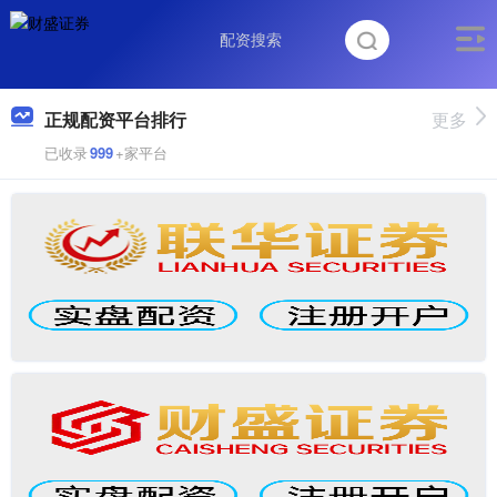
正规配资平台排行
更多
已收录
999
+家平台