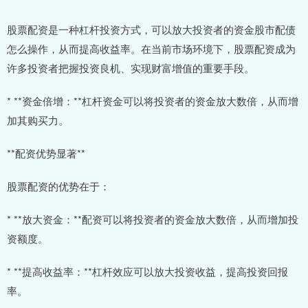
股票配资是一种杠杆投资方式，可以放大投资者的资金股市配债
怎么操作，从而提高收益率。在当前市场环境下，股票配资成为
许多投资者把握投资良机、实现财富增值的重要手段。
* **资金倍增：**杠杆资金可以将投资者的资金放大数倍，从而增
加其购买力。
**配资优势显著**
股票配资的优势在于：
* **放大资金：**配资可以将投资者的资金放大数倍，从而增加投
资额度。
* **提高收益率：**杠杆效应可以放大投资收益，提高投资回报
率。