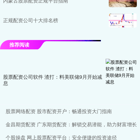
内蒙古股票配资正规平台指南
正规配资公司十大排名榜
推荐阅读
股票配资公司软件 渣打：料美联储9月开始减
息
股票网络配资 股市配资开户：畅通投资大门指南
金昌期货配资 广东期货配资：解锁交易潜能，助力财富增长
个股操盘 网上股票配资平台：安全便捷的投资途径